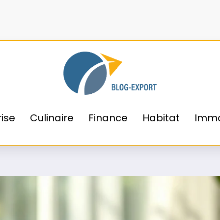
ne santé
blog-export.fr
rise
Culinaire
Finance
Habitat
Immo