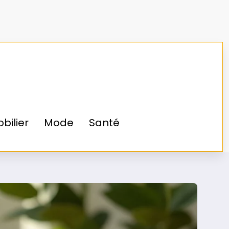
»
Santé
»
Apgis : Votre allié pour une santé
sereine et simplifiée
bilier
Mode
Santé