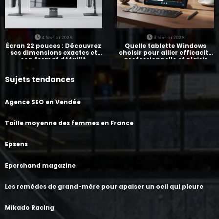
4 février 2026
3 février 2026
Écran 22 pouces : Découvrez
Quelle tablette Windows
ses dimensions exactes et
choisir pour allier efficacité
son format détaillé
professionnelle et plaisir
personnel ?
Sujets tendances
Agence SEO en Vendée
Taille moyenne des femmes en France
Epsens
Epershand magazine
Les remèdes de grand-mère pour apaiser un oeil qui pleure
Mikado Racing